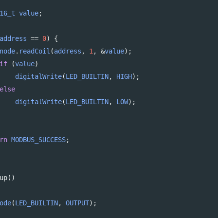
16_t
value
;
address
==
0
) {
node
.
readCoil
(
address
, 
1
, 
&
value
);
if
 (
value
)
digitalWrite
(
LED_BUILTIN
, 
HIGH
);
else
digitalWrite
(
LED_BUILTIN
, 
LOW
);
rn
MODBUS_SUCCESS
;
up
()
ode
(
LED_BUILTIN
, 
OUTPUT
);