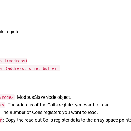
ls register.
oil(address)
oil(address, size, buffer)
: ModbusSlaveNode object.
/node2
: The address of the Coils register you want to read.
ss
: The number of Coils registers you want to read.
: Copy the read-out Coils register data to the array space pointe
r