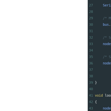
27
Seri
28
29
/* M
30
bus
.
31
32
/* S
33
node
34
35
/* S
36
node
37
38
39
}
40
41
void
loo
42
{    
43
node