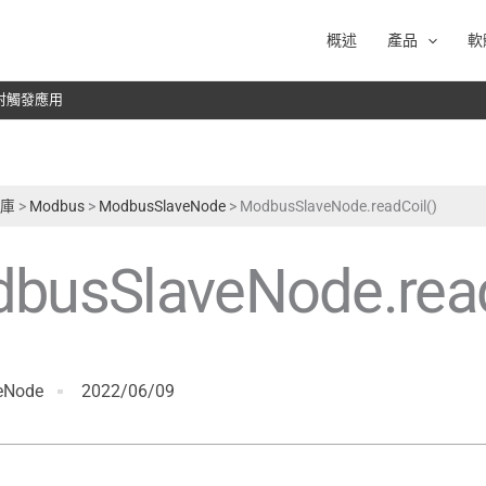
概述
產品
軟
於雷射觸發應用
式庫
>
Modbus
>
ModbusSlaveNode
>
ModbusSlaveNode.readCoil()
busSlaveNode.read
eNode
2022/06/09