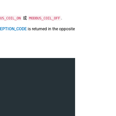
或
.
US_COIL_ON
MODBUS_COIL_OFF
EPTION_CODE
is returned in the opposite