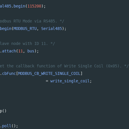
al485
.
begin
(
115200
);
odbus RTU Mode via RS485. */
begin
(
MODBUS_RTU
, 
Serial485
);
lave node with ID 11. */
.
attach
(
11
, 
bus
);
et the callback function of Write Single Coil (0x05). */
.
cbFunc
[
MODBUS_CB_WRITE_SINGLE_COIL
]
=
write_single_coil
;
p
()
.
poll
();