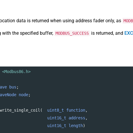
 location data is returned when using address fader only, as
MODB
with the specified buffer,
is returned, and
EXC
MODBUS_SUCCESS
 <Modbus86.h>
ave
bus
;
aveNode
node
;
write_single_coil
(  
uint8_t
function
,
uint16_t
address
,
uint16_t
length
)