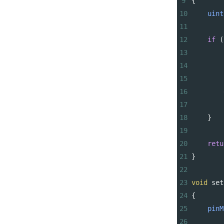
9
{
10
uint
11
12
if
 (
13
14
15
16
17
18
    }
19
20
retu
21
}
22
23
void
set
24
{
25
pinM
26