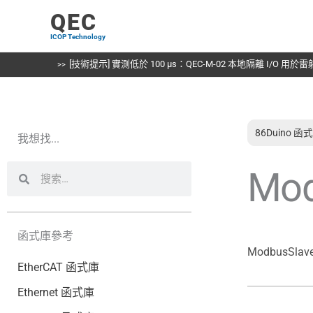
跳
QEC
至
ICOP Technology
主
要
[技術提示] 實測低於 100 µs：QEC-M-02 本地隔離 I/O 用
內
容
86Duino 函
我想找...
搜
搜
Mod
尋
尋
函式庫參考
ModbusSlav
EtherCAT 函式庫
Ethernet 函式庫