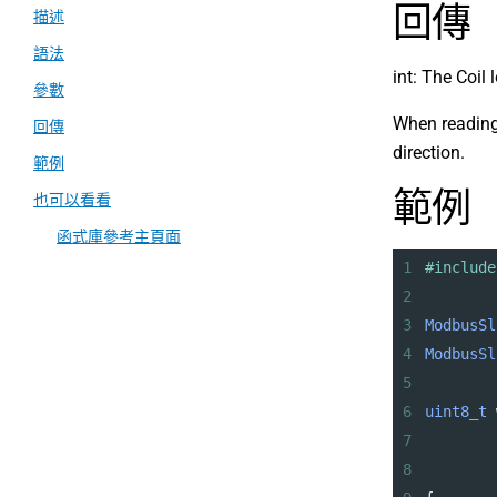
回傳
描述
語法
int: The Coil
參數
When reading 
回傳
direction.
範例
範例
也可以看看
函式庫參考主頁面
1
#include
2
3
ModbusSl
4
ModbusSl
5
6
uint8_t
7
8