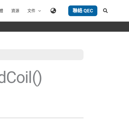
聯絡 QEC
搜
體
資源
文件
尋
Coil()