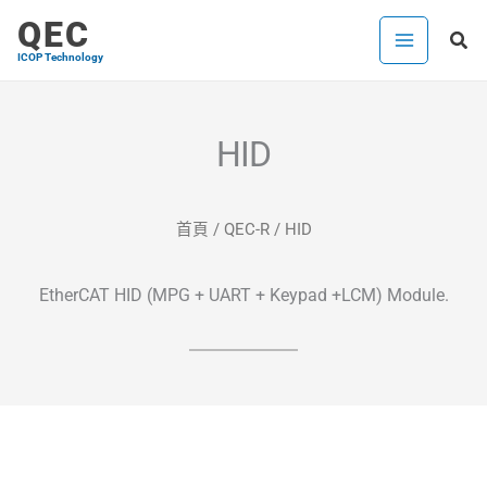
跳
QEC
搜
至
ICOP Technology
尋
主
要
內
HID
容
首頁
/
QEC-R
/ HID
EtherCAT HID (MPG + UART + Keypad +LCM) Module.