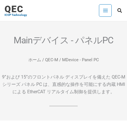
内
QEC
検
容
ICOP Technology
索
を
ス
キ
Mainデバイス - パネルPC
ッ
プ
ホーム
/
QEC-M
/ MDevice - Panel PC
9”および 15”のフロントパネル ディスプレイを備えた QEC-M
シリーズ パネル PC は、直感的な操作を可能にする内蔵 HMI
による EtherCAT リアルタイム制御を提供します。