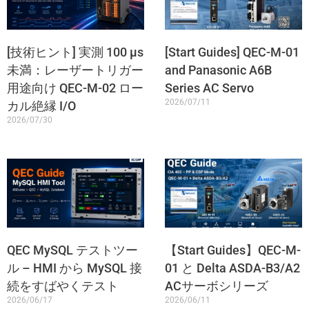
[技術ヒント] 実測 100 µs
[Start Guides] QEC-M-01
未満：レーザートリガー
and Panasonic A6B
用途向け QEC-M-02 ロー
Series AC Servo
2026/07/11
カル絶縁 I/O
2026/07/30
QEC MySQL テストツー
【Start Guides】QEC-M-
ル – HMI から MySQL 接
01 と Delta ASDA-B3/A2
続をすばやくテスト
ACサーボシリーズ
2026/06/17
2026/06/11