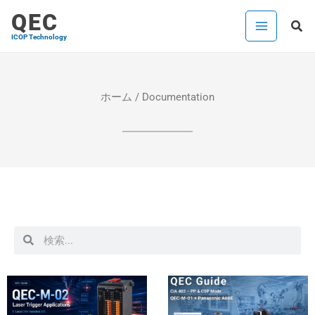
内
QEC
検
容
ICOP Technology
索
を
ス
キ
ホーム
/ Documentation
ッ
プ
検
検
索
索