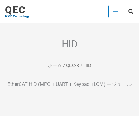
内
QEC
検
容
ICOP Technology
索
を
ス
キ
HID
ッ
プ
ホーム
/
QEC-R
/ HID
EtherCAT HID (MPG + UART + Keypad +LCM) モジュール