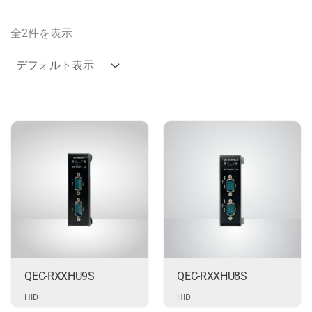
全2件を表示
QEC-RXXHU9S
QEC-RXXHU8S
HID
HID