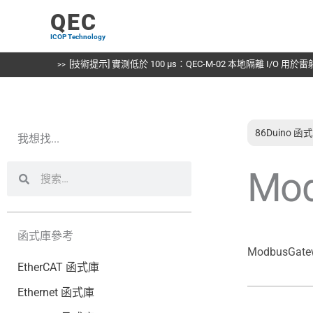
跳
QEC
至
ICOP Technology
主
要
[技術提示] 實測低於 100 µs：QEC-M-02 本地隔離 I/O 用
內
容
86Duino 函
我想找...
搜
搜
Mod
尋
尋
函式庫參考
ModbusGate
EtherCAT 函式庫
Ethernet 函式庫