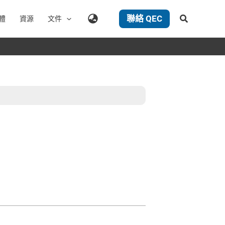
聯絡 QEC
搜
體
資源
文件
尋