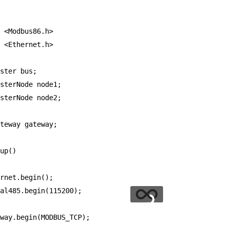
 <Modbus86.h>
 <Ethernet.h>
ster
bus
;
sterNode
node1
;
sterNode
node2
;
teway
gateway
;
up
()
rnet
.
begin
();
al485
.
begin
(
115200
);
way
.
begin
(
MODBUS_TCP
);