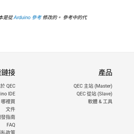
本是從
Arduino 參考
修改的。 參考中的代
速鏈接
產品
於 QEC
QEC 主站 (Master)
no IDE
QEC 從站 (Slave)
哪裡買
軟體 & 工具
文件
開發指南
FAQ
隱私政策