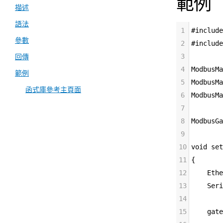
範例
描述
語法
1
#include
參數
2
#include
3
回傳
4
ModbusMa
範例
5
ModbusMa
函式庫參考主頁面
6
ModbusMa
7
8
ModbusGa
9
10
void
set
11
{
12
Ethe
13
Seri
14
15
gate