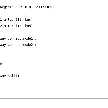
begin
(
MODBUS_RTU
, 
Serial485
);
1
.
attach
(
11
, 
bus
);
2
.
attach
(
12
, 
bus
);
way
.
connect
(
node1
);
way
.
connect
(
node2
);
p
()
way
.
poll
();