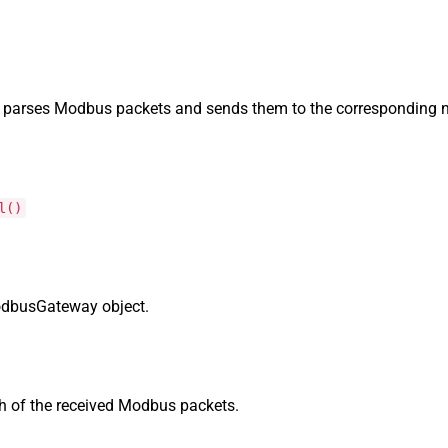
 parses Modbus packets and sends them to the corresponding n
l()
odbusGateway object.
th of the received Modbus packets.