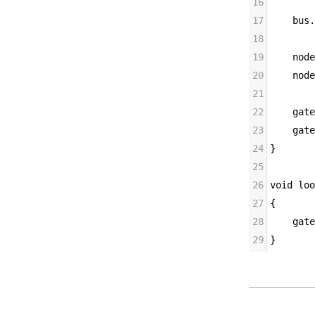
16
17
bus
.
18
19
node
20
node
21
22
gate
23
gate
24
}
25
26
void
loo
27
{
28
gate
29
}