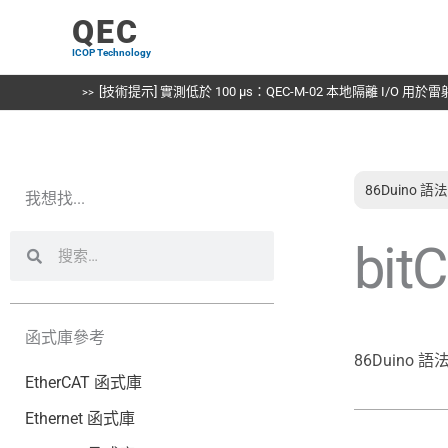
跳
QEC
至
ICOP Technology
主
要
[技術提示] 實測低於 100 µs：QEC-M-02 本地隔離 I/O 用
內
容
86Duino 
我想找...
搜
搜
bitC
尋
尋
函式庫參考
86Duino 
EtherCAT 函式庫
Ethernet 函式庫