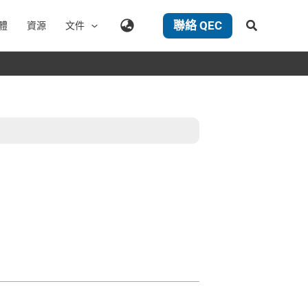
聯絡 QEC
搜
體
資源
文件
尋