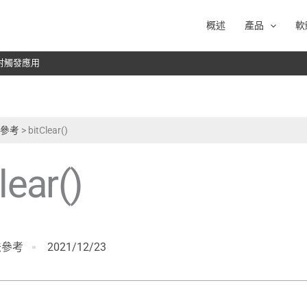
概述
產品
軟
於雷射觸發應用
語法參考
>
bitClear()
lear()
語法參考
2021/12/23