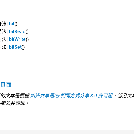
語法]
bit
()
語法]
bitRead
()
語法]
bitWrite
()
語法]
bitSet
()
主頁面
 參考的文本是根據
知識共享署名-相同方式分享 3.0 許可證
，部分文
佈到公共領域。