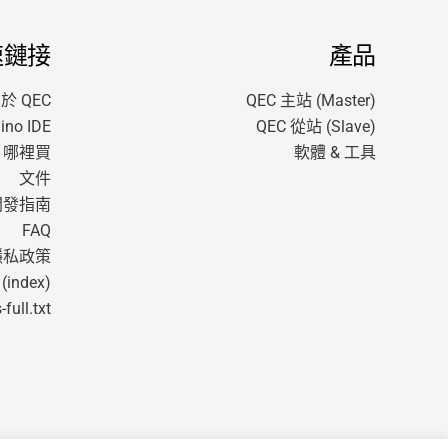
速鏈接
產品
於 QEC
QEC 主站 (Master)
no IDE
QEC 從站 (Slave)
哪裡買
軟體 & 工具
文件
開發指南
FAQ
隱私政策
 (index)
-full.txt