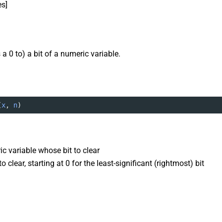
es]
 a 0 to) a bit of a numeric variable.
(
x
, 
n
)
ic variable whose bit to clear
to clear, starting at 0 for the least-significant (rightmost) bit