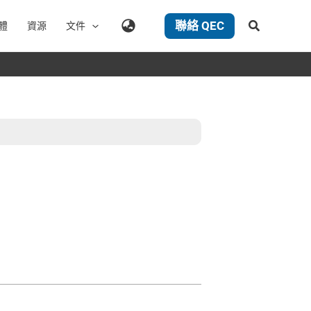
聯絡 QEC
搜
體
資源
文件
尋