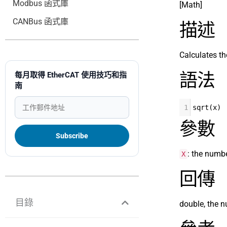
Modbus 函式庫
[Math]
CANBus 函式庫
描述
Calculates th
語法
每月取得 EtherCAT 使用技巧和指
南
1
sqrt
(
x
)
參數
: the numb
X
回傳
目錄
double, the n