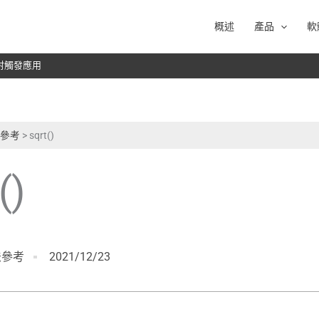
概述
產品
軟
於雷射觸發應用
語法參考
>
sqrt()
()
語法參考
2021/12/23