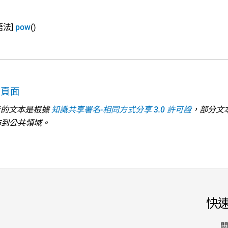
語法]
pow
()
主頁面
 參考的文本是根據
知識共享署名-相同方式分享 3.0 許可證
，部分文
佈到公共領域。
快
關