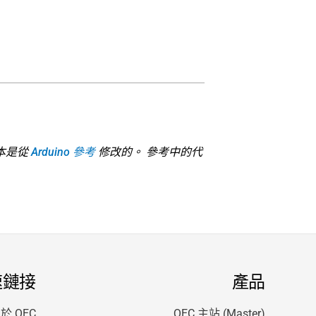
本是從
Arduino 參考
修改的。 參考中的代
速鏈接
產品
於 QEC
QEC 主站 (Master)