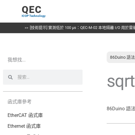
跳
QEC
至
ICOP Technology
主
要
[技術提示] 實測低於 100 µs：QEC-M-02 本地隔離 I/O 用
內
容
86Duino 
我想找...
搜
搜
sqrt
尋
尋
函式庫參考
86Duino 
EtherCAT 函式庫
Ethernet 函式庫