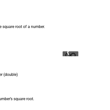
e square root of a number.
er (double)
umber’s square root.