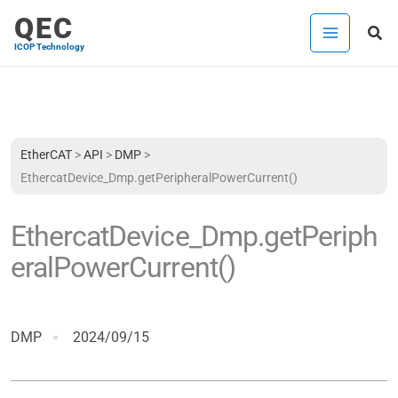
跳
QEC
搜
至
ICOP Technology
尋
主
要
內
容
EtherCAT
>
API
>
DMP
>
EthercatDevice_Dmp.getPeripheralPowerCurrent()
EthercatDevice_Dmp.getPeriph
eralPowerCurrent()
DMP
2024/09/15