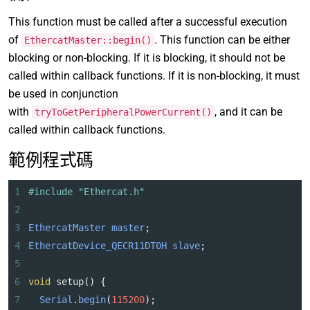
This function must be called after a successful execution
of
. This function can be either
EthercatMaster::begin()
blocking or non-blocking. If it is blocking, it should not be
called within callback functions. If it is non-blocking, it must
be used in conjunction
with
, and it can be
tryToGetPeripheralPowerCurrent()
called within callback functions.
範例程式碼
1
#include "Ethercat.h"
2
3
EthercatMaster
master
;
4
EthercatDevice_QECR11DT0H
slave
;
5
6
void
setup
() {
7
Serial
.
begin
(
115200
);