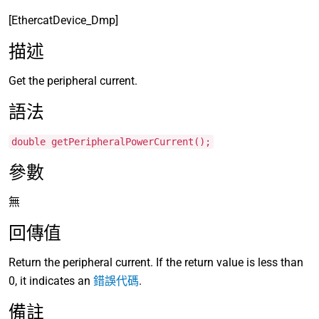
[EthercatDevice_Dmp]
描述
Get the peripheral current.
語法
double getPeripheralPowerCurrent();
參數
無
回傳值
Return the peripheral current. If the return value is less than
0, it indicates an
錯誤代碼
.
備註