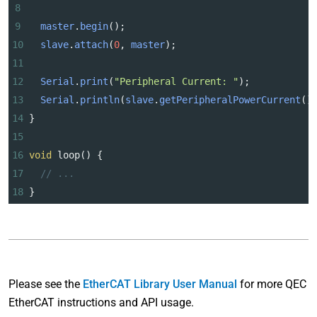
8
9
master
.
begin
();
10
slave
.
attach
(
0
, 
master
);
11
12
Serial
.
print
(
"Peripheral Current: "
);
13
Serial
.
println
(
slave
.
getPeripheralPowerCurrent
()
14
}
15
16
void
loop
() {
17
// ...
18
}
Please see the
EtherCAT Library User Manual
for more QEC
EtherCAT instructions and API usage.