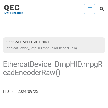
跳
QEC
搜
至
ICOP Technology
尋
主
要
內
容
EtherCAT
>
API
>
DMP
>
HID
>
EthercatDevice_DmpHID.mpgReadEncoderRaw()
EthercatDevice_DmpHID.mpgR
eadEncoderRaw()
HID
2024/09/23