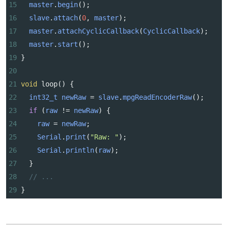
15
master
.
begin
();
16
slave
.
attach
(
0
, 
master
);
17
master
.
attachCyclicCallback
(
CyclicCallback
);
18
master
.
start
();
19
}
20
21
void
loop
() {
22
int32_t
newRaw
=
slave
.
mpgReadEncoderRaw
();
23
if
 (
raw
!=
newRaw
) {
24
raw
=
newRaw
;
25
Serial
.
print
(
"Raw: "
);
26
Serial
.
println
(
raw
);
27
  }
28
// ...
29
}