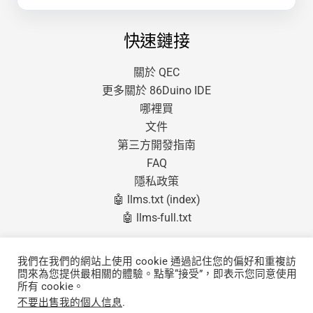
快速鏈接
關於 QEC
更多關於 86Duino IDE
哪裡買
文件
第三方開發指南
FAQ
隱私政策
🤖 llms.txt (index)
🤖 llms-full.txt
產品
我們在我們的網站上使用 cookie 通過記住您的偏好和重複訪
問來為您提供最相關的體驗。點擊“接受”，即表示您同意使用
QEC 主站 (Master)
所有 cookie。
QEC 從站 (Slave)
不要出售我的個人信息
.