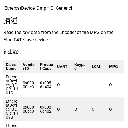
[EthercatDevice_DmpHID_Generic]
描述
Read the raw data from the Encoder of the MPG on the
EtherCAT slave device.
衍生類別：
Class
Vendo
Produc
Keypa
UART
LCM
MPG
Name
r ID
t Code
d
Etherc
atDevi
0x000
0x008
ce_QE
O
O
00bc3
6d404
CR11H
U1S
Etherc
atDevi
0x000
0x008
ce_QE
O
O
O
O
00bc3
6d402
CR11H
U9S
Etherc