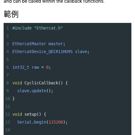
and can be called within the callback functions.
範例
1
#include "Ethercat.h"
2
3
EthercatMaster
master
;
4
EthercatDevice_QECR11HU9S
slave
;
5
6
int32_t
raw
=
0
;
7
8
void
CyclicCallback
() {
9
slave
.
update
();
10
}
11
12
void
setup
() {
13
Serial
.
begin
(
115200
);
14