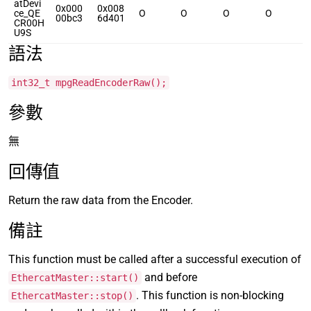
atDevi
0x000
0x008
ce_QE
O
O
O
O
00bc3
6d401
CR00H
U9S
語法
int32_t mpgReadEncoderRaw();
參數
無
回傳值
Return the raw data from the Encoder.
備註
This function must be called after a successful execution of
and before
EthercatMaster::start()
. This function is non-blocking
EthercatMaster::stop()