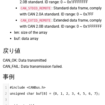
2.0B standard. ID range: 0 ~ 0x1FFFFFFF
: Standard data frame, comply
CAN_STDID_REMOTE
with CAN 2.0A standard. ID range: 0 ~ 0x7FF
: Extended data frame, comply
CAN_EXTID_REMOTE
with CAN 2.0B standard. ID range: 0 ~ 0x1FFFFFF
len: size of the array
buf: data array
戻り値
CAN_OK: Data transmitted
CAN_FAIL: Data transmission failed.
事例
1
#include <CANBus.h>
2
unsigned char buf[8] = {0, 1, 2, 3, 4, 5, 6, 7};
3