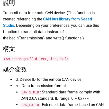
説明
Transmit data to remote CAN device. (This function is
created referencing the
CAN bus library from Seeed
Studio,
Depending on your preferences, you can use this
function to transmit data instead of
the beginTransmission() and write() functions.)
構文
CAN.sendMsgBuf(id, ext, len, buf)
媒介変数
id: Device ID for the remote CAN device
ext: Data transmission format
: Standard data frame, comply with
CAN_STDID
CAN 2.0A standard. ID range: 0 ~ 0x7FF
: Extended data frame, based on CAN
CAN_EXTID