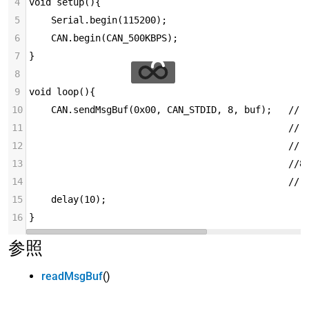
4
void setup(){
5
    Serial.begin(115200);
6
    CAN.begin(CAN_500KBPS);
7
}
8
9
void loop(){
10
    CAN.sendMsgBuf(0x00, CAN_STDID, 8, buf);   // 
11
                                               // 
12
                                               // 
13
                                               //8
14
                                               // 
15
    delay(10);
16
}
参照
readMsgBuf
()