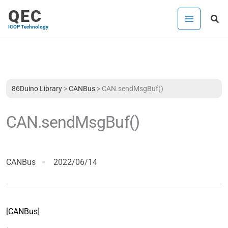
内
QEC
検
容
ICOP Technology
索
を
ス
キ
ッ
プ
86Duino Library
>
CANBus
>
CAN.sendMsgBuf()
CAN.sendMsgBuf()
CANBus
2022/06/14
[CANBus]