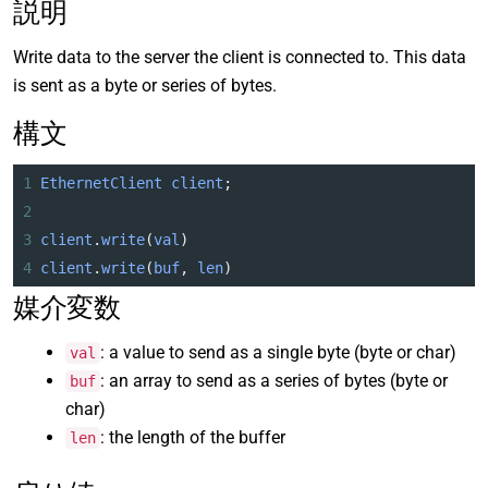
説明
Write data to the server the client is connected to. This data
is sent as a byte or series of bytes.
構文
1
EthernetClient
client
;
2
3
client
.
write
(
val
)
4
client
.
write
(
buf
, 
len
)
媒介変数
: a value to send as a single byte (byte or char)
val
: an array to send as a series of bytes (byte or
buf
char)
: the length of the buffer
len