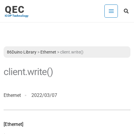
内
QEC
検
容
ICOP Technology
索
を
ス
キ
ッ
プ
86Duino Library
>
Ethernet
>
client.write()
client.write()
Ethernet
2022/03/07
[Ethernet]