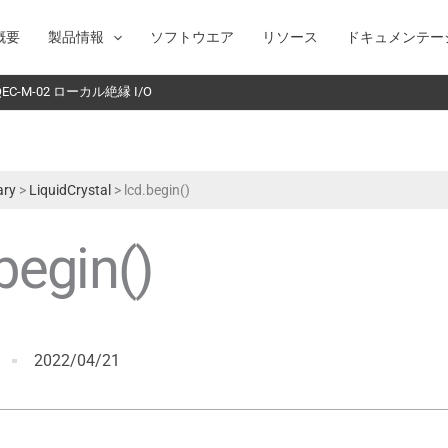
概要
製品情報
ソフトウエア
リソース
ドキュメンテー
C-M-02 ローカル絶縁 I/O
ary
>
LiquidCrystal
>
lcd.begin()
begin()
2022/04/21