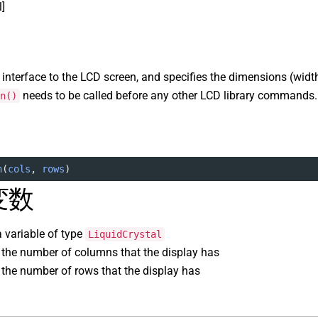
l]
he interface to the LCD screen, and specifies the dimensions (widt
needs to be called before any other LCD library commands.
n()
n
(
cols
, 
rows
)
変数
a variable of type
LiquidCrystal
: the number of columns that the display has
: the number of rows that the display has