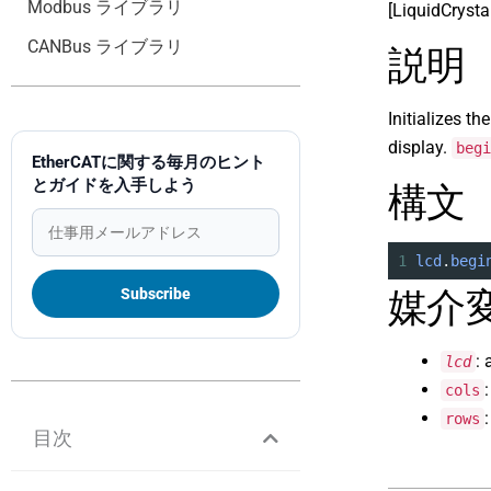
Modbus ライブラリ
[LiquidCrysta
CANBus ライブラリ
説明
Initializes t
display.
begi
EtherCATに関する毎月のヒント
とガイドを入手しよう
構文
1
lcd
.
begi
媒介
: 
lcd
cols
rows
目次