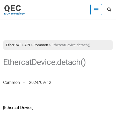
内
QEC
検
容
ICOP Technology
索
を
ス
キ
ッ
プ
EtherCAT
>
API
>
Common
>
EthercatDevice.detach()
EthercatDevice.detach()
Common
2024/09/12
[Ethercat Device]