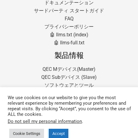
ドキュメンテーション
サードパーティ スタートガイド
FAQ
プライバシーポリシー
🤖 llms.txt (index)
🤖 llms-full.txt
製品情報
QEC Mデバイス(Master)
QEC Subデバイス (Slave)
ソフトウェアとツール
We use cookies on our website to give you the most
relevant experience by remembering your preferences and
repeat visits. By clicking “Accept”, you consent to the use of
ALL the cookies.
Do not sell my personal information
.
Copyright © 2026 QEC.
ICOP Technology Inc.提供
Cookie Settings
Accept