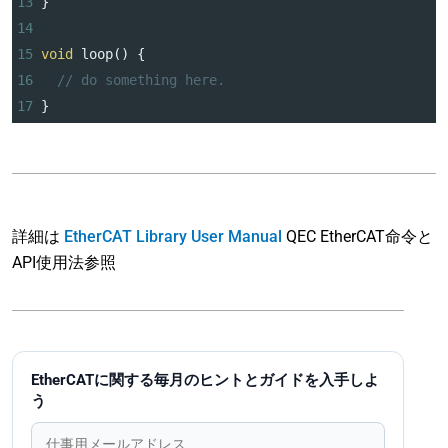
13
}
14
15
void
loop
() {
16
// do something here.
17
}
詳細は
EtherCAT Library User Manual
QEC EtherCAT命令と
API使用法参照
EtherCATに関する毎月のヒントとガイドを入手しよ
う