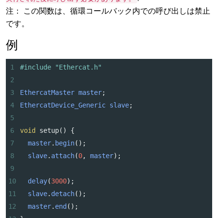
注： この関数は、循環コールバック内での呼び出しは禁止
です。
例
1
#include "Ethercat.h"
2
3
EthercatMaster
master
;
4
EthercatDevice_Generic
slave
;
5
6
void
setup
() {
7
master
.
begin
();
8
slave
.
attach
(
0
, 
master
);
9
10
delay
(
3000
);
11
slave
.
detach
();
12
master
.
end
();