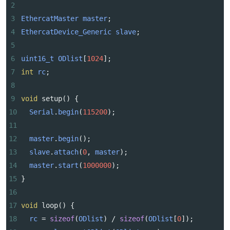
2
3
EthercatMaster
master
;
4
EthercatDevice_Generic
slave
;
5
6
uint16_t
ODlist
[
1024
];
7
int
rc
;
8
9
void
setup
() {
10
Serial
.
begin
(
115200
);
11
12
master
.
begin
();
13
slave
.
attach
(
0
, 
master
);
14
master
.
start
(
1000000
);
15
}
16
17
void
loop
() {
18
rc
=
sizeof
(
ODlist
) 
/
sizeof
(
ODlist
[
0
]);