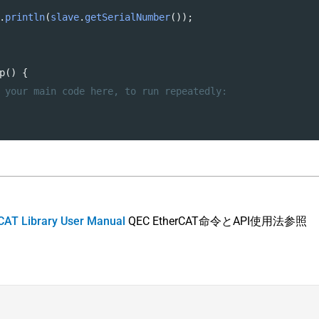
.
println
(
slave
.
getSerialNumber
());
p
() {
 your main code here, to run repeatedly:
CAT Library User Manual
QEC EtherCAT命令とAPI使用法参照