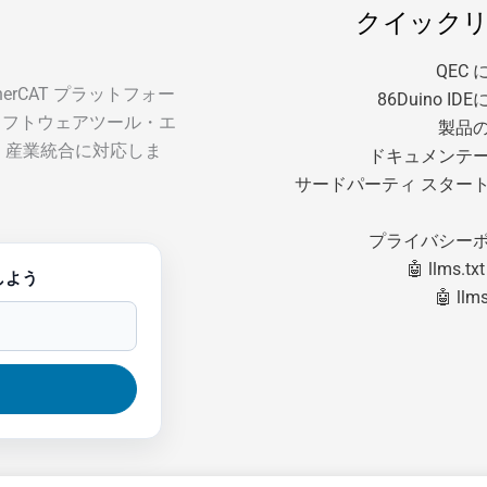
クイック
QEC
EtherCAT プラットフォー
86Duino I
ソフトウェアツール・エ
製品
・産業統合に対応しま
ドキュメンテ
サードパーティ スター
プライバシー
🤖 llms.txt
しよう
🤖 llms