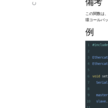
備考
この関数は
環コールバ
例
1
#include
2
3
Ethercat
4
Ethercat
5
6
void
set
7
Serial
8
9
master
10
slave
.
11