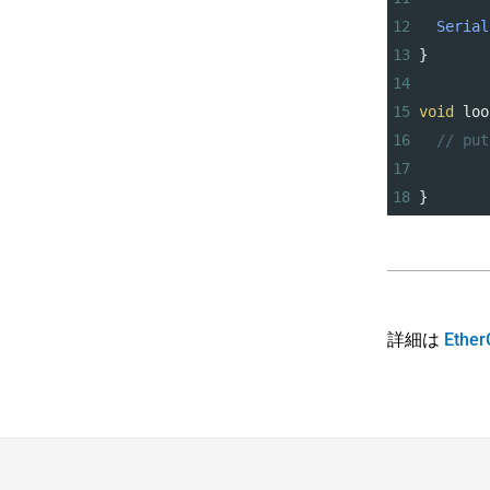
12
Serial
13
}
14
15
void
loo
16
// put
17
18
}
詳細は
Ether