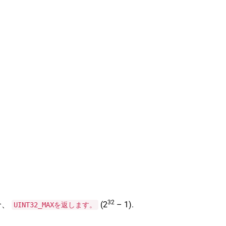
32
合、
(2
– 1).
UINT32_MAXを返します。