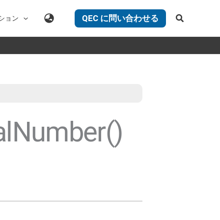
検
QEC に問い合わせる
ション
索
ialNumber()