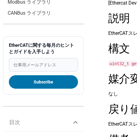
Modbus ライブラリ
[Ethercat Dev
CANBus ライブラリ
説明
EtherC
構文
EtherCATに関する毎月のヒント
とガイドを入手しよう
uint32_t ge
媒介
なし
戻り
目次
EtherC