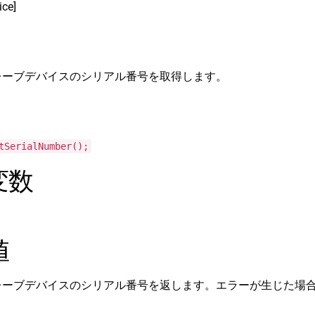
ice]
ATスレーブデバイスのシリアル番号を取得します。
tSerialNumber();
変数
値
ATスレーブデバイスのシリアル番号を返します。エラーが生じた場