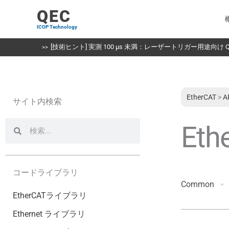
内
QEC
容
ICOP Technology
を
ス
[技術ヒント] 実測 100 µs 未満：レーザートリガー用途向け QE
キ
ッ
プ
EtherCAT
>
A
サイト内検索
検
検
Eth
索
索
コードライブラリ
Common
EtherCATライブラリ
Ethernet ライブラリ