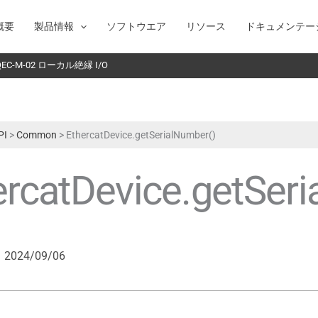
概要
製品情報
ソフトウエア
リソース
ドキュメンテー
C-M-02 ローカル絶縁 I/O
PI
>
Common
>
EthercatDevice.getSerialNumber()
ercatDevice.getSer
2024/09/06