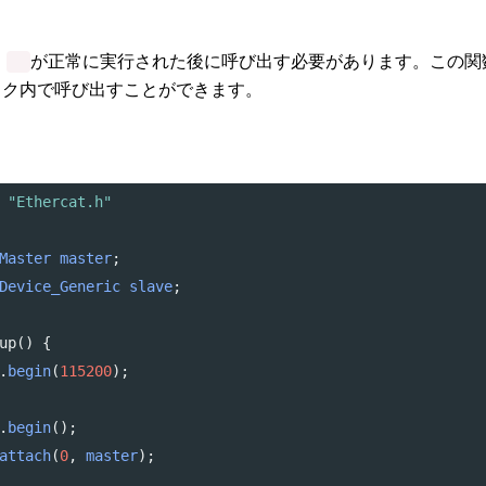
、
が正常に実行された後に呼び出す必要があります。この関
ック内で呼び出すことができます。
 "Ethercat.h"
Master
master
;
Device_Generic
slave
;
up
() {
.
begin
(
115200
);
.
begin
();
attach
(
0
, 
master
);