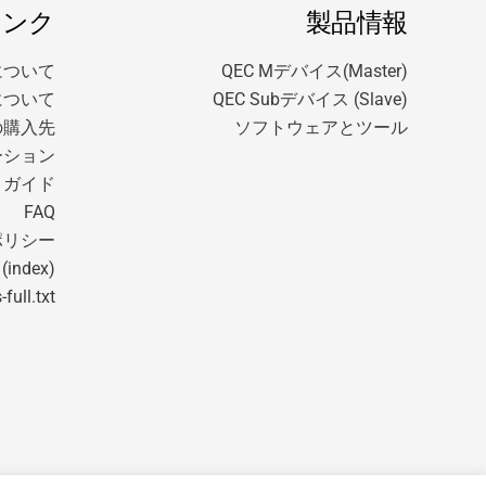
リンク
製品情報
 について
QEC Mデバイス(Master)
DEについて
QEC Subデバイス (Slave)
の購入先
ソフトウェアとツール
ーション
トガイド
FAQ
ポリシー
 (index)
-full.txt