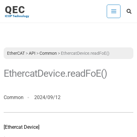
内
QEC
検
容
ICOP Technology
索
を
ス
キ
ッ
プ
EtherCAT
>
API
>
Common
>
EthercatDevice.readFoE()
EthercatDevice.readFoE()
Common
2024/09/12
[Ethercat Device]