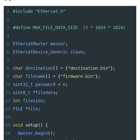
1
#include "Ethercat.h"
2
3
#define MAX_FILE_DATA_SIZE  (2 * 1024 * 1024)
4
5
EthercatMaster
master
;
6
EthercatDevice_Generic
slave
;
7
8
char
destination
[] 
=
 {
"destination.bin"
};
9
char
filename
[] 
=
 {
"firmware.bin"
};
10
uint32_t
password
=
0
;
11
uint8_t
*
filedata
;
12
int
filesize
;
13
FILE
*
file
;
14
15
void
setup
() {
16
master
.
begin
();