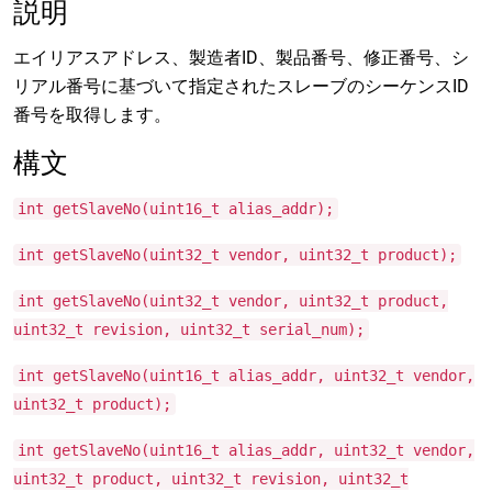
説明
エイリアスアドレス、製造者ID、製品番号、修正番号、シ
リアル番号に基づいて指定されたスレーブのシーケンスID
番号を取得します。
構文
int getSlaveNo(uint16_t alias_addr);
int getSlaveNo(uint32_t vendor, uint32_t product);
int getSlaveNo(uint32_t vendor, uint32_t product,
uint32_t revision, uint32_t serial_num);
int getSlaveNo(uint16_t alias_addr, uint32_t vendor,
uint32_t product);
int getSlaveNo(uint16_t alias_addr, uint32_t vendor,
uint32_t product, uint32_t revision, uint32_t