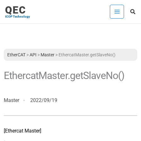
内
QEC
検
容
ICOP Technology
索
を
ス
キ
ッ
プ
EtherCAT
>
API
>
Master
>
EthercatMaster.getSlaveNo()
EthercatMaster.getSlaveNo()
Master
2022/09/19
[Ethercat Master]