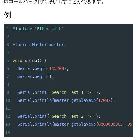
環コールバック内で呼び出すことができます。
例
1
#include "Ethercat.h"
2
3
EthercatMaster
master
;
4
5
void
setup
() {
6
Serial
.
begin
(
115200
);
7
master
.
begin
();
8
9
Serial
.
print
(
"Search Test 1 => "
);
10
Serial
.
println
(
master
.
getSlaveNo
(
1200
));
11
12
Serial
.
print
(
"Search Test 2 => "
);
13
Serial
.
println
(
master
.
getSlaveNo
(
0x00000BC3
, 
0x0
14