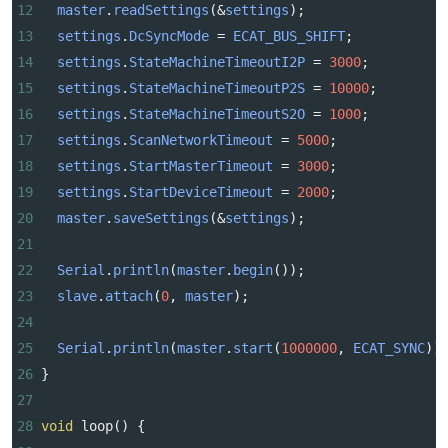
12
master
.
readSettings
(
&
settings
);
13
settings
.
DcSyncMode
=
ECAT_BUS_SHIFT
;
14
settings
.
StateMachineTimeoutI2P
=
3000
;
15
settings
.
StateMachineTimeoutP2S
=
10000
;
16
settings
.
StateMachineTimeoutS2O
=
1000
;
17
settings
.
ScanNetworkTimeout
=
5000
;
18
settings
.
StartMasterTimeout
=
3000
;
19
settings
.
StartDeviceTimeout
=
2000
;
20
master
.
saveSettings
(
&
settings
);
21
22
Serial
.
println
(
master
.
begin
());
23
slave
.
attach
(
0
, 
master
);
24
25
Serial
.
println
(
master
.
start
(
1000000
, 
ECAT_SYNC
))
26
}
27
28
void
loop
() {