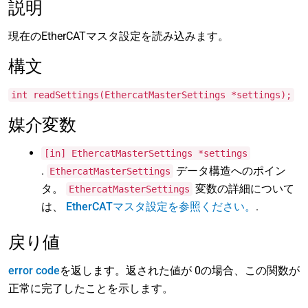
説明
現在のEtherCATマスタ設定を読み込みます。
構文
int readSettings(EthercatMasterSettings *settings);
媒介変数
[in] EthercatMasterSettings *settings
.
データ構造へのポイン
EthercatMasterSettings
タ。
変数の詳細について
EthercatMasterSettings
は、
EtherCATマスタ設定を参照ください。
.
戻り値
error code
を返します。返された値が 0の場合、この関数が
正常に完了したことを示します。