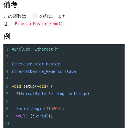
備考
この関数は、
の前に、また
は、
.
EthercatMaster::end()
例
1
#include "Ethercat.h"
2
3
EthercatMaster
master
;
4
EthercatDevice_Generic
slave
;
5
6
void
setup
(
void
) {
7
EthercatMasterSettings
settings
;
8
9
Serial
.
begin
(
115200
);
10
while
 (
!
Serial
);
11