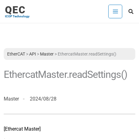
内
QEC
検
容
ICOP Technology
索
を
ス
キ
ッ
プ
EtherCAT
>
API
>
Master
>
EthercatMaster.readSettings()
EthercatMaster.readSettings()
Master
2024/08/28
[Ethercat Master]