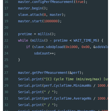
16
master
.
configPerfMeasurement
(
true
);
17
master
.
begin
();
18
slave
.
attach
(
0
, 
master
);
19
master
.
start
(
1000000
);
20
21
pretime
=
millis
();
22
while
 (
millis
() 
-
pretime
<
WAIT_TIME_MS
) {
23
if
 (
slave
.
sdoUpload
(
0x1000
, 
0x00
, 
&
sdoValu
24
sdoCount
++
;
25
    }
26
27
master
.
getPerfMeasurement
(
&
perf
);
28
Serial
.
print
(
"[C] Cycle Time (min/avg/max) [us
29
Serial
.
print
(
perf
.
CycleTime
.
MinimumNs
/
1000.0
30
Serial
.
print
(
" / "
);
31
Serial
.
print
(
perf
.
CycleTime
.
AverageNs
/
1000.0
32
Serial
.
print
(
" / "
);