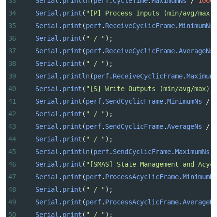
33
Serial
.
println
(
perf
.
CycleTime
.
MaximumNs
/
1000
34
Serial
.
print
(
"[P] Process Inputs (min/avg/max)
35
Serial
.
print
(
perf
.
ReceiveCyclicFrame
.
MinimumNs
36
Serial
.
print
(
" / "
);
37
Serial
.
print
(
perf
.
ReceiveCyclicFrame
.
AverageNs
38
Serial
.
print
(
" / "
);
39
Serial
.
println
(
perf
.
ReceiveCyclicFrame
.
Maximum
40
Serial
.
print
(
"[S] Write Outputs (min/avg/max) 
41
Serial
.
print
(
perf
.
SendCyclicFrame
.
MinimumNs
/
42
Serial
.
print
(
" / "
);
43
Serial
.
print
(
perf
.
SendCyclicFrame
.
AverageNs
/
44
Serial
.
print
(
" / "
);
45
Serial
.
println
(
perf
.
SendCyclicFrame
.
MaximumNs
46
Serial
.
print
(
"[SMAS] State Management and Acyc
47
Serial
.
print
(
perf
.
ProcessAcyclicFrame
.
MinimumN
48
Serial
.
print
(
" / "
);
49
Serial
.
print
(
perf
.
ProcessAcyclicFrame
.
AverageN
50
Serial
.
print
(
" / "
);