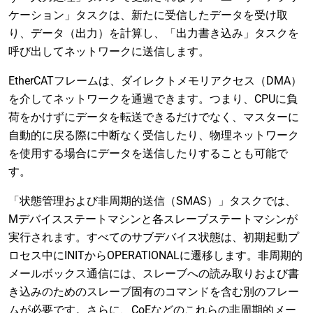
ケーション」タスクは、新たに受信したデータを受け取
り、データ（出力）を計算し、「出力書き込み」タスクを
呼び出してネットワークに送信します。
EtherCATフレームは、ダイレクトメモリアクセス（DMA）
を介してネットワークを通過できます。つまり、CPUに負
荷をかけずにデータを転送できるだけでなく、マスターに
自動的に戻る際に中断なく受信したり、物理ネットワーク
を使用する場合にデータを送信したりすることも可能で
す。
「状態管理および非周期的送信（SMAS）」タスクでは、
Mデバイスステートマシンと各スレーブステートマシンが
実行されます。すべてのサブデバイス状態は、初期起動プ
ロセス中にINITからOPERATIONALに遷移します。非周期的
メールボックス通信には、スレーブへの読み取りおよび書
き込みのためのスレーブ固有のコマンドを含む別のフレー
ムが必要です。さらに、CoEなどのこれらの非周期的メー