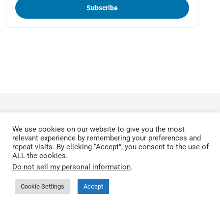
We use cookies on our website to give you the most
relevant experience by remembering your preferences and
QEC by ICOP Technology
repeat visits. By clicking “Accept”, you consent to the use of
ALL the cookies.
QEC は ICOP Technology Inc. が開発した産業向け
Do not sell my personal information
.
EtherCAT プラットフォームです。リアルタイム制御・
Cookie Settings
Accept
分散型 I/O・オープンソフトウェアツール・エンジニア
リングサポートを統合し、機械制御・HMI・産業統合に
対応します。