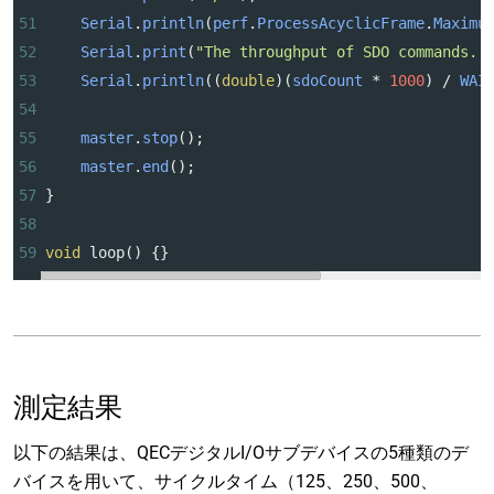
51
Serial
.
println
(
perf
.
ProcessAcyclicFrame
.
Maximu
52
Serial
.
print
(
"The throughput of SDO commands. 
53
Serial
.
println
((
double
)(
sdoCount
*
1000
) 
/
WAI
54
55
master
.
stop
();
56
master
.
end
();
57
}
58
59
void
loop
() {}
測定結果
以下の結果は、QECデジタルI/Oサブデバイスの5種類のデ
バイスを用いて、サイクルタイム（125、250、500、