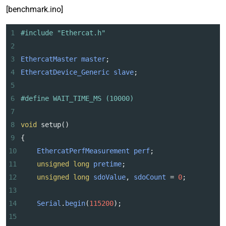
[benchmark.ino]
1
#include "Ethercat.h"
2
3
EthercatMaster
master
;
4
EthercatDevice_Generic
slave
;
5
6
#define WAIT_TIME_MS (10000)
7
8
void
setup
()
9
{
10
EthercatPerfMeasurement
perf
;
11
unsigned
long
pretime
;
12
unsigned
long
sdoValue
, 
sdoCount
=
0
;
13
14
Serial
.
begin
(
115200
);
15