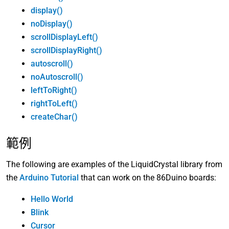
display()
noDisplay()
scrollDisplayLeft()
scrollDisplayRight()
autoscroll()
noAutoscroll()
leftToRight()
rightToLeft()
createChar()
範例
The following are examples of the LiquidCrystal library from
the
Arduino Tutorial
that can work on the 86Duino boards:
Hello World
Blink
Cursor