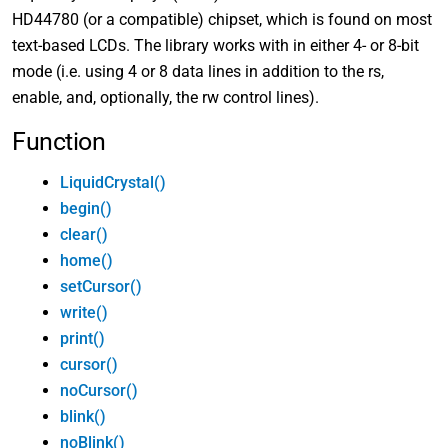
HD44780 (or a compatible) chipset, which is found on most
text-based LCDs. The library works with in either 4- or 8-bit
mode (i.e. using 4 or 8 data lines in addition to the rs,
enable, and, optionally, the rw control lines).
Function
LiquidCrystal()
begin()
clear()
home()
setCursor()
write()
print()
cursor()
noCursor()
blink()
noBlink()