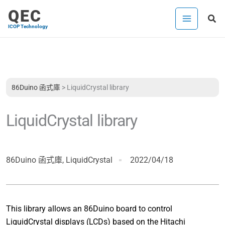
跳
QEC
搜
至
ICOP Technology
尋
主
要
內
容
86Duino 函式庫
>
LiquidCrystal library
LiquidCrystal library
86Duino 函式庫
,
LiquidCrystal
2022/04/18
This library allows an 86Duino board to control
LiquidCrystal displays (LCDs) based on the Hitachi