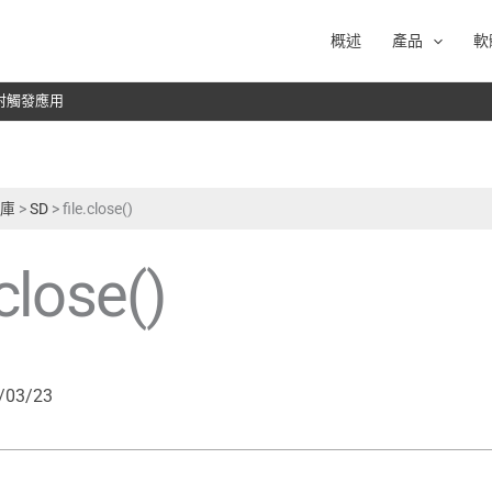
概述
產品
軟
於雷射觸發應用
式庫
>
SD
>
file.close()
.close()
/03/23