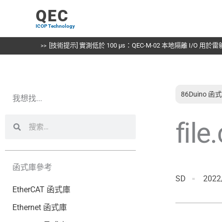
跳
QEC
至
ICOP Technology
主
要
[技術提示] 實測低於 100 µs：QEC-M-02 本地隔離 I/O 用
內
容
86Duino 函
我想找...
搜
搜
file
尋
尋
函式庫參考
SD
2022
EtherCAT 函式庫
Ethernet 函式庫