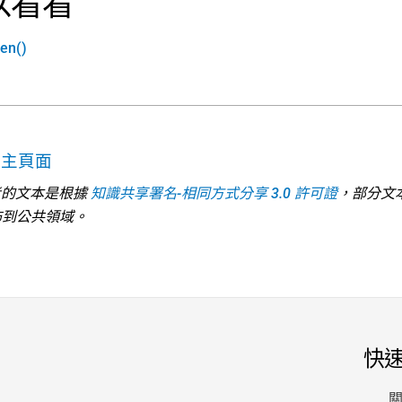
以看看
en()
考主頁面
 參考的文本是根據
知識共享署名-相同方式分享 3.0 許可證
，部分文
佈到公共領域。
快
關