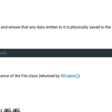
, and ensure that any data written to it is physically saved to the
se
()
tance of the File class (returned by
SD.open()
)