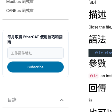
Modbus 函式庫
[SD]
CANBus 函式庫
描述
Close the file
語法
每月取得 EtherCAT 使用技巧和指
南
1
file
.
clo
參數
: an ins
file
回傳
目錄
無