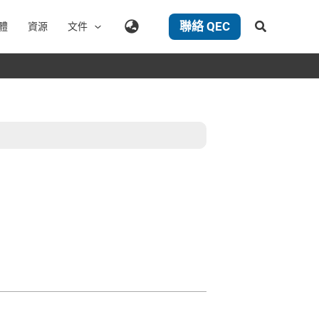
聯絡 QEC
搜
體
資源
文件
尋