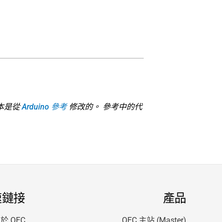
本是從
Arduino 參考
修改的。 參考中的代
速鏈接
產品
於 QEC
QEC 主站 (Master)