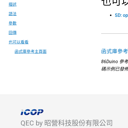
也可
描述
語法
SD: op
參數
回傳
也可以看看
函式庫參
函式庫參考主頁面
86Duino
碼示例已發
QEC by 昭營科技股份有限公司