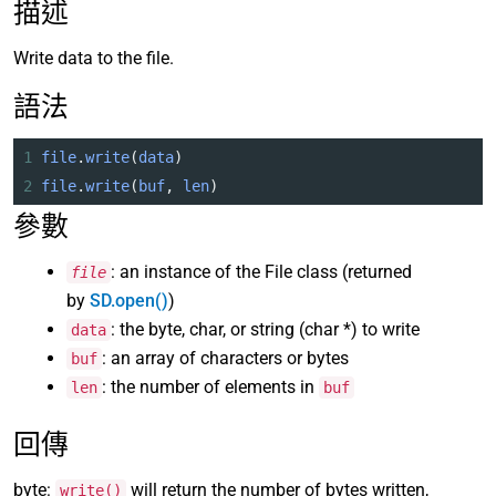
描述
Write data to the file.
語法
1
file
.
write
(
data
)
2
file
.
write
(
buf
, 
len
)
參數
: an instance of the File class (returned
file
by
SD.open()
)
: the byte, char, or string (char *) to write
data
: an array of characters or bytes
buf
: the number of elements in
len
buf
回傳
byte:
will return the number of bytes written,
write()