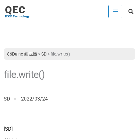
跳
QEC
搜
至
ICOP Technology
尋
主
要
內
容
86Duino 函式庫
>
SD
>
file.write()
file.write()
SD
2022/03/24
[SD]