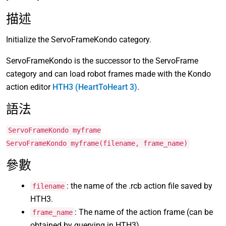
描述
Initialize the ServoFrameKondo category.
ServoFrameKondo is the successor to the ServoFrame
category and can load robot frames made with the Kondo
action editor
HTH3 (HeartToHeart 3)
.
語法
ServoFrameKondo myframe
ServoFrameKondo myframe(filename, frame_name)
參數
: the name of the .rcb action file saved by
filename
HTH3.
: The name of the action frame (can be
frame_name
obtained by querying in HTH3).