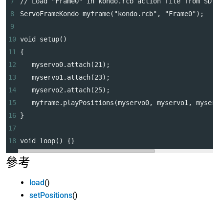
7
// Load "Frame0" in kondo.rcb action file from SD 
8
ServoFrameKondo myframe("kondo.rcb", "Frame0");
9
10
void setup()
11
{
12
   myservo0.attach(21);
13
   myservo1.attach(23);
14
   myservo2.attach(25);
15
   myframe.playPositions(myservo0, myservo1, myser
16
}
17
18
void loop() {}
參考
load
()
setPositions
()