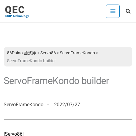
跳
QEC
搜
至
ICOP Technology
尋
主
要
內
容
86Duino 函式庫
>
Servo86
>
ServoFrameKondo
>
ServoFrameKondo builder
ServoFrameKondo builder
ServoFrameKondo
2022/07/27
[Servo86]