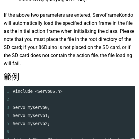
If the above two parameters are entered, ServoFrameKondo
will automatically load the specified action frame in the file
as the initial action frame when initializing the class. Please
note that you must place the file in the root directory of the
SD card; if your 86Duino is not placed on the SD card, or if
the SD card does not contain the action file, the file loading
will fail.
範例
1
#include <Servo86.h>
2
3
Servo myservo0;
4
Servo myservo1;
5
Servo myservo2;
6