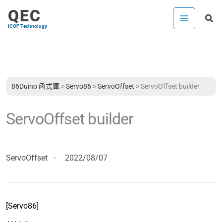
跳
QEC
搜
至
ICOP Technology
尋
主
要
內
容
86Duino 函式庫
>
Servo86
>
ServoOffset
>
ServoOffset builder
ServoOffset builder
ServoOffset
2022/08/07
[Servo86]