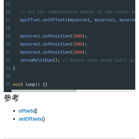
15
16
// Set the compensation amount of the center po
17
myoffset
.
setOffsets
(
myservo1
, 
myservo2
, 
myservo
18
19
myservo1
.
setPosition
(
1000
);
20
myservo2
.
setPosition
(
1500
);
21
myservo3
.
setPosition
(
2000
);
22
servoMultiRun
(); 
// Rotate each servo (will aut
23
}
24
25
void
loop
() {}
參考
offsets
[]
setOffsets
()