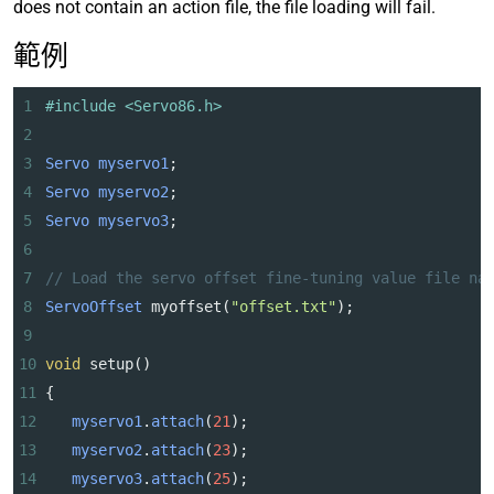
does not contain an action file, the file loading will fail.
範例
1
#include <Servo86.h>
2
3
Servo
myservo1
;
4
Servo
myservo2
;
5
Servo
myservo3
;
6
7
// Load the servo offset fine-tuning value file na
8
ServoOffset
myoffset
(
"offset.txt"
);
9
10
void
setup
()
11
{
12
myservo1
.
attach
(
21
);
13
myservo2
.
attach
(
23
);
14
myservo3
.
attach
(
25
);