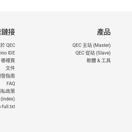
速鏈接
產品
於 QEC
QEC 主站 (Master)
no IDE
QEC 從站 (Slave)
哪裡買
軟體 & 工具
文件
開發指南
FAQ
隱私政策
 (index)
-full.txt