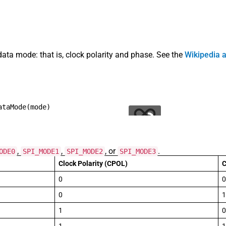
data mode: that is, clock polarity and phase. See the
Wikipedia a
ataMode
(
mode
)
,
,
, or
.
ODE0
SPI_MODE1
SPI_MODE2
SPI_MODE3
Clock Polarity (CPOL)
C
0
0
0
1
1
0