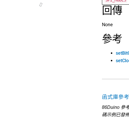
SPI_MODE3
回傳
None
參考
setBit
setClo
函式庫參
86Duino
碼示例已發