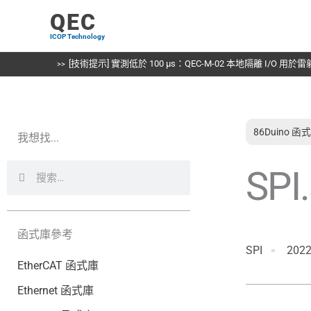
跳
QEC
至
ICOP Technology
主
要
[技術提示] 實測低於 100 µs：QEC-M-02 本地隔離 I/O 用
內
容
86Duino 函
我想找...
搜
搜
SPI
尋
尋
函式庫參考
SPI
2022
EtherCAT 函式庫
Ethernet 函式庫