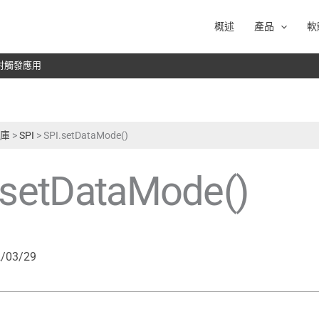
概述
產品
軟
於雷射觸發應用
式庫
>
SPI
>
SPI.setDataMode()
.setDataMode()
/03/29