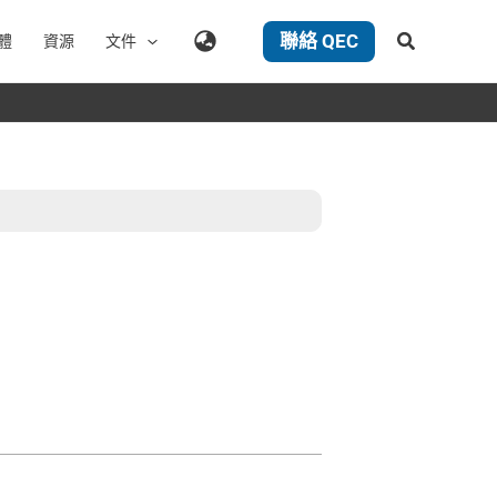
聯絡 QEC
搜
體
資源
文件
尋