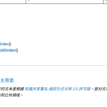
1
1
Order
()
ckDivider
()
考主頁面
 參考的文本是根據
知識共享署名-相同方式分享 3.0 許可證
，部分文
佈到公共領域。