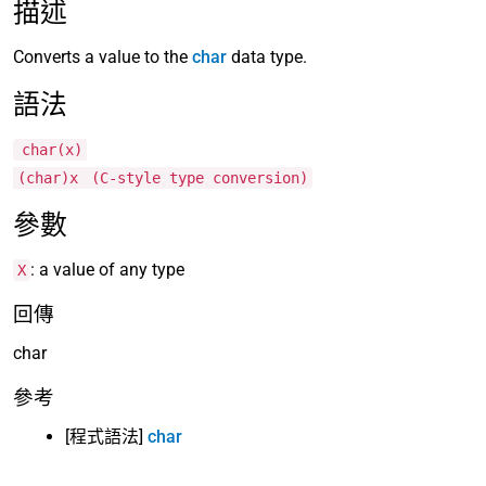
描述
Converts a value to the
char
data type.
語法
char(x)
(char)x
(C-style type conversion)
參數
: a value of any type
X
回傳
char
參考
[程式語法]
char