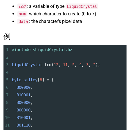
: a variable of type
lcd
LiquidCrystal
: which character to create (0 to 7)
num
: the character’s pixel data
data
例
1
#include <LiquidCrystal.h>
2
3
LiquidCrystal
lcd
(
12
, 
11
, 
5
, 
4
, 
3
, 
2
);
4
5
byte
smiley
[
8
] 
=
 {
6
B00000
,
7
B10001
,
8
B00000
,
9
B00000
,
10
B10001
,
11
B01110
,