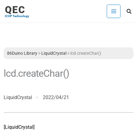
内
QEC
検
容
ICOP Technology
索
を
ス
キ
ッ
プ
86Duino Library
>
LiquidCrystal
>
lcd.createChar()
lcd.createChar()
LiquidCrystal
2022/04/21
[LiquidCrystal]