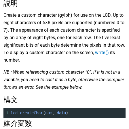
説明
Create a custom character (gylph) for use on the LCD. Up to
eight characters of 5×8 pixels are supported (numbered 0 to
7). The appearance of each custom character is specified
by an array of eight bytes, one for each row. The five least
significant bits of each byte determine the pixels in that row.
To display a custom character on the screen,
write()
its
number.
NB : When referencing custom character “0”, if it is not in a
variable, you need to cast it as a byte, otherwise the compiler
throws an error. See the example below.
構文
1
lcd
.
createChar
(
num
, 
data
)
媒介変数