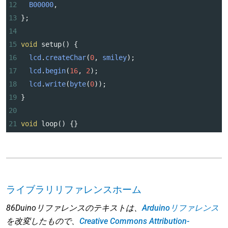
12
B00000
,
13
};
14
15
void
setup
() {
16
lcd
.
createChar
(
0
, 
smiley
);
17
lcd
.
begin
(
16
, 
2
);  
18
lcd
.
write
(
byte
(
0
));
19
}
20
21
void
loop
() {}
ライブラリリファレンスホーム
86Duinoリファレンスのテキストは、
Arduinoリファレンス
を改変したもので、
Creative Commons Attribution-