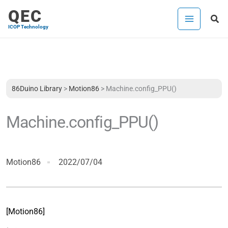
内
QEC
検
容
ICOP Technology
索
を
ス
キ
ッ
プ
86Duino Library
>
Motion86
>
Machine.config_PPU()
Machine.config_PPU()
Motion86
2022/07/04
[Motion86]