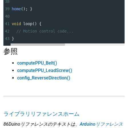
38
39
home
(); }
40
41
void
loop
() {
42
// Motion control code...
43
}
参照
computePPU_Belt()
computePPU_LeadScrew()
config_ReverseDirection()
ライブラリリファレンスホーム
86Duinoリファレンスのテキストは、
Arduinoリファレンス