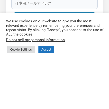
We use cookies on our website to give you the most
relevant experience by remembering your preferences and
repeat visits. By clicking “Accept”, you consent to the use of
ALL the cookies.
クイックリンク
Do not sell my personal information
.
Cookie Settings
Accept
QEC について
86Duino IDEについて
製品の購入先
ドキュメンテーション
サードパーティ スタートガイド
FAQ
プライバシーポリシー
🤖 llms.txt (index)
🤖 llms-full.txt