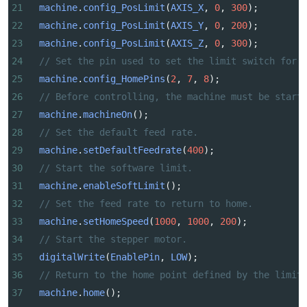
21
machine
.
config_PosLimit
(
AXIS_X
, 
0
, 
300
);
22
machine
.
config_PosLimit
(
AXIS_Y
, 
0
, 
200
);
23
machine
.
config_PosLimit
(
AXIS_Z
, 
0
, 
300
);
24
// Set the pin used to set the limit switch for 
25
machine
.
config_HomePins
(
2
, 
7
, 
8
);
26
// Before controlling, the machine must be start
27
machine
.
machineOn
();
28
// Set the default feed rate.
29
machine
.
setDefaultFeedrate
(
400
);
30
// Start the software limit.
31
machine
.
enableSoftLimit
();
32
// Set the feed rate to return to home.
33
machine
.
setHomeSpeed
(
1000
, 
1000
, 
200
);
34
// Start the stepper motor.
35
digitalWrite
(
EnablePin
, 
LOW
);
36
// Return to the home point defined by the limit
37
machine
.
home
();