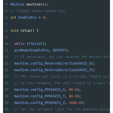
4
Machine
machine
(
0
);
5
// Stepper motor enable pin.
6
int
EnablePin
=
4
;
7
8
void
setup
() {
9
10
while
 (
!
Serial
);
11
pinMode
(
EnablePin
, 
OUTPUT
);
12
// If necessary, you can reverse the motion dire
13
machine
.
config_ReverseDirection
(
AXIS_X
);
14
machine
.
config_ReverseDirection
(
AXIS_Y
);
15
// PPU (pulse per unit) is a virtual length unit
16
// In this example, the unit length of x-axis is
17
machine
.
config_PPU
(
AXIS_X
, 
80.0
);
18
machine
.
config_PPU
(
AXIS_Y
, 
80.0
);
19
machine
.
config_PPU
(
AXIS_Z
, 
1600.0
);
20
// Set the software limit for the machine motion