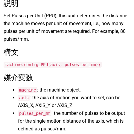
説明
Set Pulses per Unit (PPU), this unit determines the distance
the machine moves per unit of movement, i.e., how many
pulses per unit of movement are required. For example, 80
pulses/mm.
構文
machine.config_PPU(axis, pulses_per_mm);
媒介変数
: the machine object.
machine
: the axis of motion you want to set, can be
axis
AXIS_X, AXIS_Y or AXIS_Z.
: the number of pulses to be output
pulses_per_mm
for the single motion distance of the axis, which is
defined as pulses/mm.