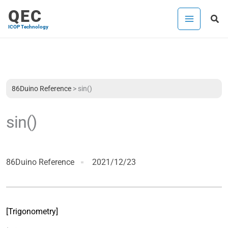
内
QEC
検
容
ICOP Technology
索
を
ス
キ
ッ
プ
86Duino Reference
>
sin()
sin()
86Duino Reference
2021/12/23
[Trigonometry]