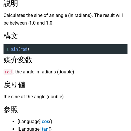
説明
Calculates the sine of an angle (in radians). The result will
be between -1.0 and 1.0.
構文
1
sin
(
rad
)
媒介変数
: the angle in radians (double)
rad
戻り値
the sine of the angle (double)
参照
[Language]
cos
()
[Language]
tan
()