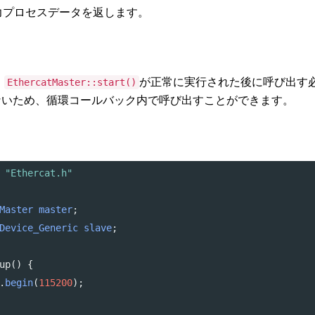
力プロセスデータを返します。
、
が正常に実行された後に呼び出す
EthercatMaster::start()
ないため、循環コールバック内で呼び出すことができます。
 "Ethercat.h"
Master
master
;
Device_Generic
slave
;
up
() {
.
begin
(
115200
);