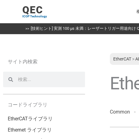
内
QEC
容
ICOP Technology
を
ス
[技術ヒント] 実測 100 µs 未満：レーザートリガー用途向け QE
キ
ッ
プ
EtherCAT
>
A
サイト内検索
検
検
Eth
索
索
コードライブラリ
Common
EtherCATライブラリ
Ethernet ライブラリ