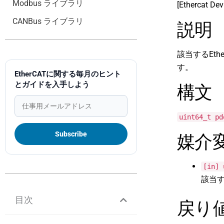
Modbus ライブラリ
[Ethercat Dev
CANBus ライブラリ
説明
該当するEt
す。
EtherCATに関する毎月のヒント
とガイドを入手しよう
構文
uint64_t pd
媒介
[in] 
該当す
目次
戻り