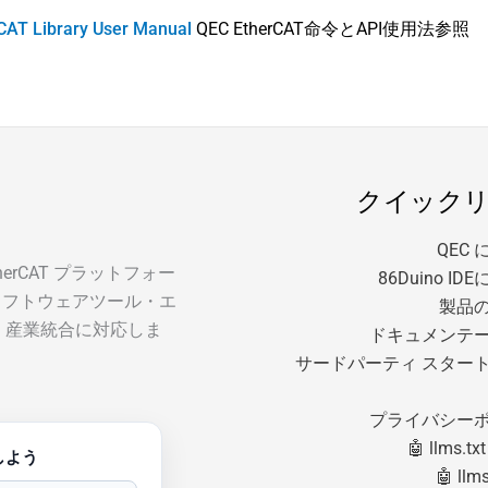
CAT Library User Manual
QEC EtherCAT命令とAPI使用法参照
クイック
QEC
EtherCAT プラットフォー
86Duino I
ソフトウェアツール・エ
製品
・産業統合に対応しま
ドキュメンテ
サードパーティ スター
プライバシー
🤖 llms.txt
しよう
🤖 llms