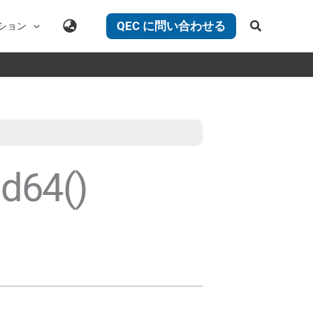
検
QEC に問い合わせる
ション
索
d64()