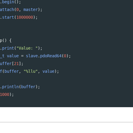
.
begin
();
attach
(
0
, 
master
);
.
start
(
1000000
);
p
() {
.
print
(
"Value: "
);
_t
value
=
slave
.
pdoRead64
(
0
);
uffer
[
21
];
f
(
buffer
, 
"%llu"
, 
value
);
.
println
(
buffer
);
1000
);