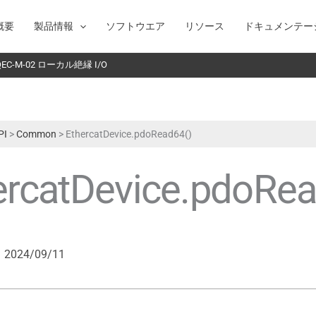
概要
製品情報
ソフトウエア
リソース
ドキュメンテー
C-M-02 ローカル絶縁 I/O
PI
>
Common
>
EthercatDevice.pdoRead64()
ercatDevice.pdoRea
2024/09/11