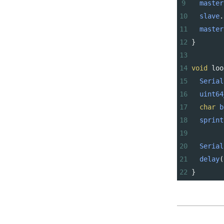
9
master
10
slave
.
11
master
12
}
13
14
void
loo
15
Serial
16
uint64
17
char
b
18
sprint
19
20
Serial
21
delay
(
22
}