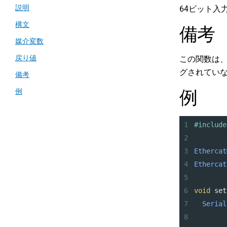
説明
64ビット入
構文
備考
媒介変数
戻り値
この関数は
グされてい
備考
例
例
1
#include
2
3
Ethercat
4
Ethercat
5
6
void
set
7
Serial
8