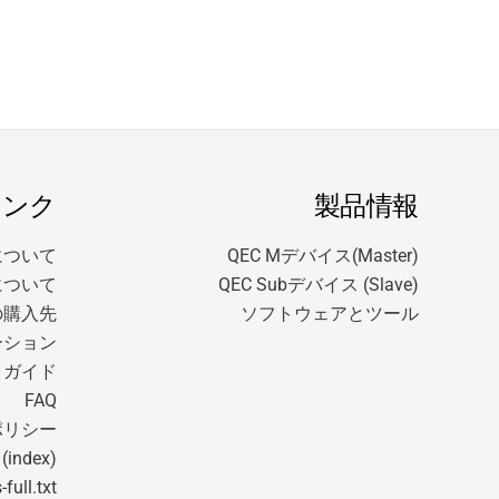
リンク
製品情報
 について
QEC Mデバイス(Master)
DEについて
QEC Subデバイス (Slave)
の購入先
ソフトウェアとツール
ーション
トガイド
FAQ
ポリシー
 (index)
-full.txt