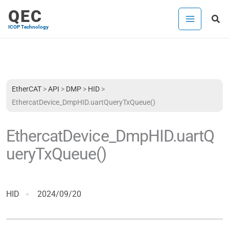
内
QEC
検
容
ICOP Technology
索
を
ス
キ
ッ
プ
EtherCAT
>
API
>
DMP
>
HID
>
EthercatDevice_DmpHID.uartQueryTxQueue()
EthercatDevice_DmpHID.uartQ
ueryTxQueue()
HID
2024/09/20