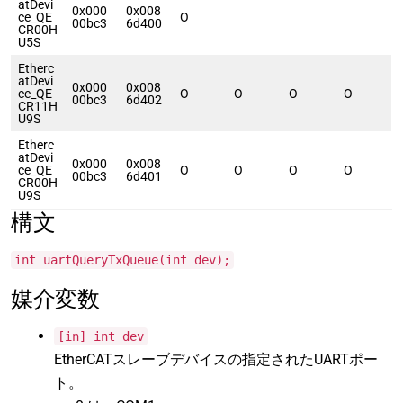
atDevi
0x000
0x008
ce_QE
O
00bc3
6d400
CR00H
U5S
Etherc
atDevi
0x000
0x008
ce_QE
O
O
O
O
00bc3
6d402
CR11H
U9S
Etherc
atDevi
0x000
0x008
ce_QE
O
O
O
O
00bc3
6d401
CR00H
U9S
構文
int uartQueryTxQueue(int dev);
媒介変数
[in] int dev
EtherCATスレーブデバイスの指定されたUARTポー
ト。