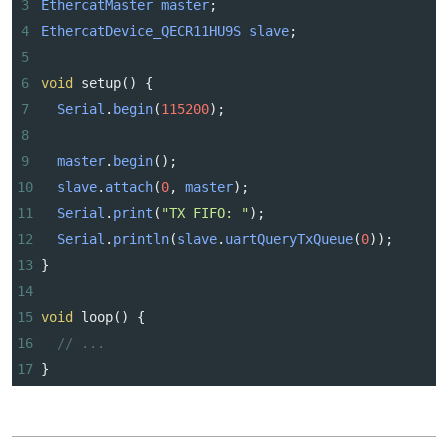
3
EthercatMaster
master
;
4
EthercatDevice_QECR11HU9S
slave
;
5
6
void
setup
() {
7
Serial
.
begin
(
115200
);
8
9
master
.
begin
();
10
slave
.
attach
(
0
, 
master
);
11
Serial
.
print
(
"TX FIFO: "
);
12
Serial
.
println
(
slave
.
uartQueryTxQueue
(
0
));
13
}
14
15
void
loop
() {
16
// ...
17
}