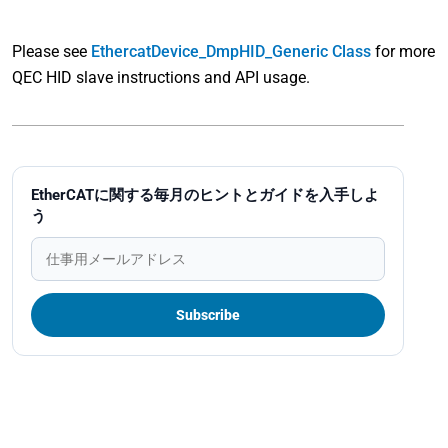
Please see
EthercatDevice_DmpHID_Generic Class
for more
QEC HID slave instructions and API usage.
EtherCATに関する毎月のヒントとガイドを入手しよ
う