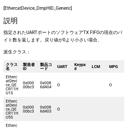
[EthercatDevice_DmpHID_Generic]
説明
指定されたUARTポートのソフトウェアTX FIFOの現在のバ
イト数を返します。戻り値が0より小さい場合、
派生クラス：
クラス
製造者
製品コ
Keypa
UART
LCM
MPG
名
ID
ード
d
Etherc
atDevi
0x000
0x008
ce_QE
O
O
00bc3
6d404
CR11H
U1S
Etherc
atDevi
0x000
0x008
ce_QE
O
00bc3
6d403
CR11H
U5S
Etherc