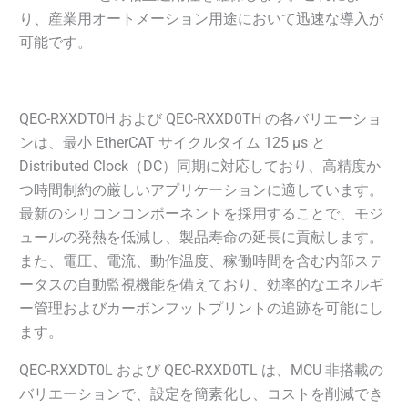
り、産業用オートメーション用途において迅速な導入が
可能です。
QEC-RXXDT0H および QEC-RXXD0TH の各バリエーショ
ンは、最小 EtherCAT サイクルタイム 125 µs と
Distributed Clock（DC）同期に対応しており、高精度か
つ時間制約の厳しいアプリケーションに適しています。
最新のシリコンコンポーネントを採用することで、モジ
ュールの発熱を低減し、製品寿命の延長に貢献します。
また、電圧、電流、動作温度、稼働時間を含む内部ステ
ータスの自動監視機能を備えており、効率的なエネルギ
ー管理およびカーボンフットプリントの追跡を可能にし
ます。
QEC-RXXDT0L および QEC-RXXD0TL は、MCU 非搭載の
バリエーションで、設定を簡素化し、コストを削減でき