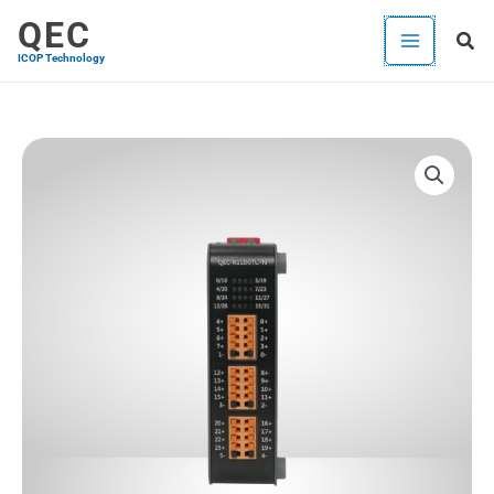
内
QEC
検
容
ICOP Technology
索
を
ス
キ
QEC-
ッ
RXXD0T
プ
個