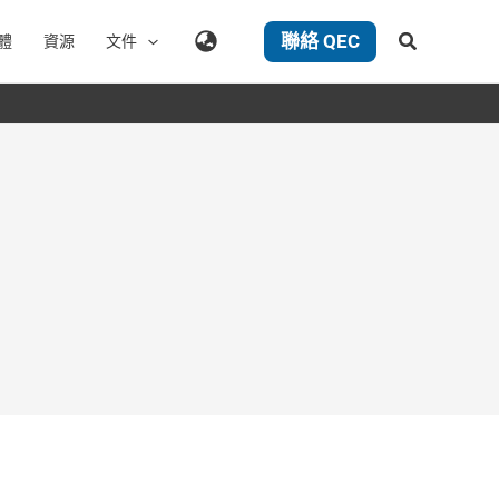
聯絡 QEC
搜
體
資源
文件
尋