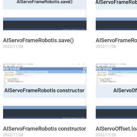
AIServoFrameRobotis.save()
AIServoFrameRob
2022/11/28
2022/11/28
AIServoFrameRobotis constructor
AIServoOffset.lo
2022/11/28
2022/11/28