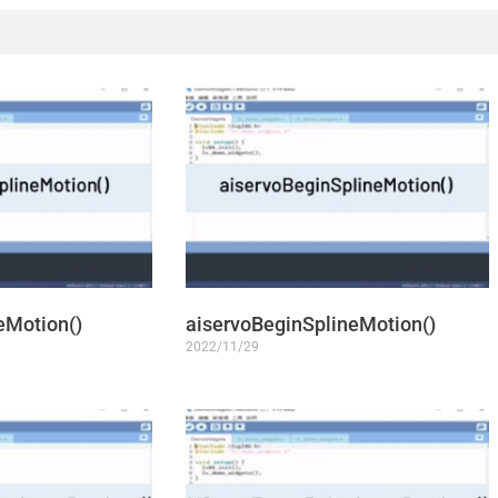
eMotion()
aiservoBeginSplineMotion()
2022/11/29