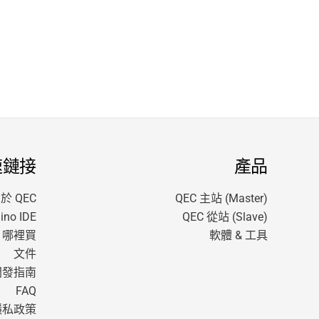
速鏈接
產品
於 QEC
QEC 主站 (Master)
no IDE
QEC 從站 (Slave)
哪裡買
軟體 & 工具
文件
開發指南
FAQ
隱私政策