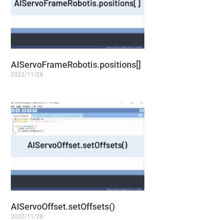
)
AIServoFrameRobotis.positions[]
2022/11/28
AIServoOffset.setOffsets()
2022/11/28