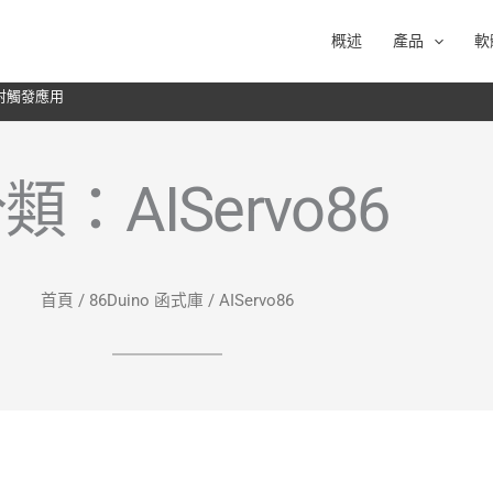
概述
產品
軟
於雷射觸發應用
類：AIServo86
首頁
/
86Duino 函式庫
/ AIServo86