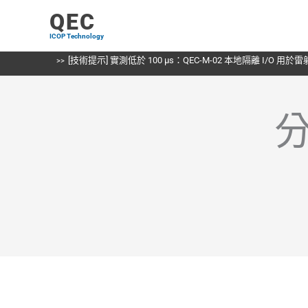
跳
QEC
至
ICOP Technology
主
要
[技術提示] 實測低於 100 µs：QEC-M-02 本地隔離 I/O 用
內
容
分