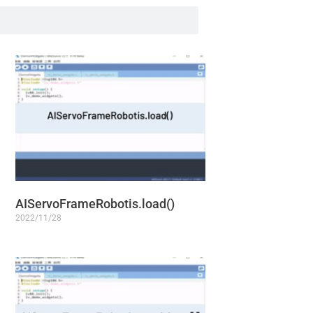
AIServoFrameRobotis.load()
2022/11/28