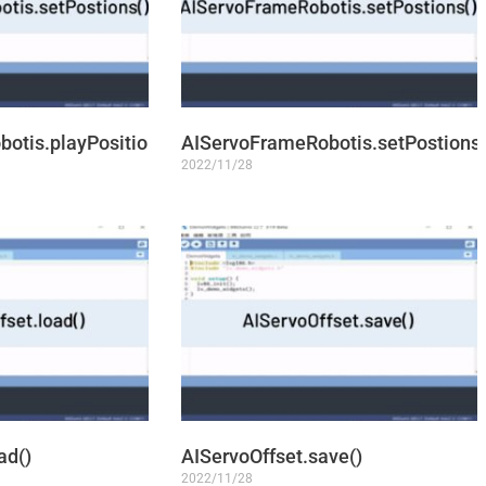
otis.playPositions()
AIServoFrameRobotis.setPostions(
2022/11/28
ad()
AIServoOffset.save()
2022/11/28